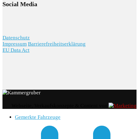
Social Media
AKTIONEN
Datenschutz
Impressum
Barrierefreiheitserklärung
KARRIERE
EU Data Act
Webseite, Verkaufskonzepte & Content von
Gemerkte Fahrzeuge