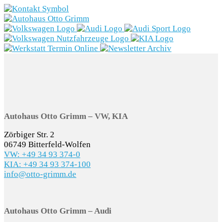
Marken
Fahrzeugbestand
Aktionen
Service
Gewerbekunden
Autohaus Otto Grimm – VW, KIA
Zörbiger Str. 2
E-Mobilität
06749 Bitterfeld-Wolfen
VW: +49 34 93 374-0
Unternehmen
KIA: +49 34 93 374-100
info@otto-grimm.de
Autohaus Otto Grimm – Audi