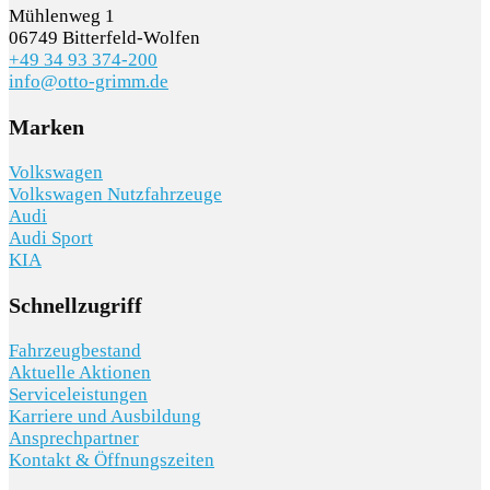
Mühlenweg 1
06749 Bitterfeld-Wolfen
+49 34 93 374-200
info@otto-grimm.de
Marken
SCHNELLEINSTIEG
Volkswagen
Volkswagen Nutzfahrzeuge
Audi
Audi Sport
KIA
Schnellzugriff
KONTAKT/ANFAHRT
Fahrzeugbestand
Aktuelle Aktionen
SERVICETERMIN
Serviceleistungen
Karriere und Ausbildung
Ansprechpartner
Kontakt & Öffnungszeiten