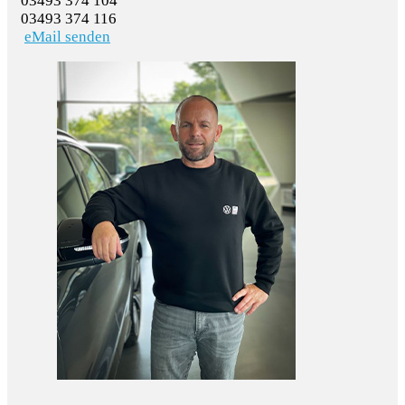
03493 374 104
03493 374 116
eMail senden