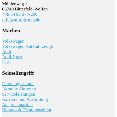
Mühlenweg 1
06749 Bitterfeld-Wolfen
+49 34 93 374-200
info@otto-grimm.de
Marken
SCHNELLEINSTIEG
Volkswagen
Volkswagen Nutzfahrzeuge
Audi
Audi Sport
KIA
Schnellzugriff
KONTAKT/ANFAHRT
Fahrzeugbestand
Aktuelle Aktionen
SERVICETERMIN
Serviceleistungen
Karriere und Ausbildung
Ansprechpartner
Kontakt & Öffnungszeiten