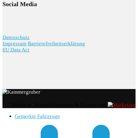
Social Media
AKTIONEN
Datenschutz
Impressum
Barrierefreiheitserklärung
KARRIERE
EU Data Act
Webseite, Verkaufskonzepte & Content von
Gemerkte Fahrzeuge