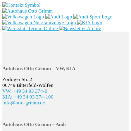
Marken
Fahrzeugbestand
Aktionen
Service
Gewerbekunden
Autohaus Otto Grimm – VW, KIA
Zörbiger Str. 2
E-Mobilität
06749 Bitterfeld-Wolfen
VW: +49 34 93 374-0
Unternehmen
KIA: +49 34 93 374-100
info@otto-grimm.de
Autohaus Otto Grimm – Audi