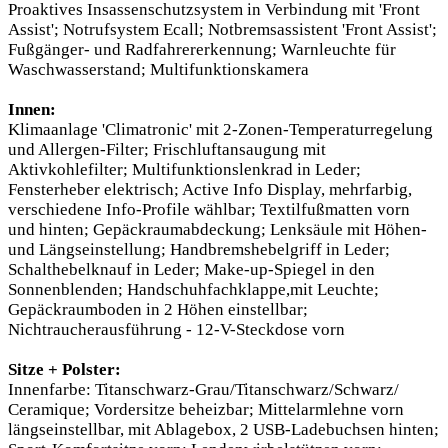
Proaktives Insassenschutzsystem in Verbindung mit 'Front
Assist'; Notrufsystem Ecall; Notbremsassistent 'Front Assist';
Fußgänger- und Radfahrererkennung; Warnleuchte für
Waschwasserstand; Multifunktionskamera
Innen:
Klimaanlage 'Climatronic' mit 2-Zonen-Temperaturregelung
und Allergen-Filter; Frischluftansaugung mit
Aktivkohlefilter; Multifunktionslenkrad in Leder;
Fensterheber elektrisch; Active Info Display, mehrfarbig,
verschiedene Info-Profile wählbar; Textilfußmatten vorn
und hinten; Gepäckraumabdeckung; Lenksäule mit Höhen-
und Längseinstellung; Handbremshebelgriff in Leder;
Schalthebelknauf in Leder; Make-up-Spiegel in den
Sonnenblenden; Handschuhfachklappe,mit Leuchte;
Gepäckraumboden in 2 Höhen einstellbar;
Nichtraucherausführung - 12-V-Steckdose vorn
Sitze + Polster:
Innenfarbe: Titanschwarz-Grau/Titanschwarz/Schwarz/
Ceramique; Vordersitze beheizbar; Mittelarmlehne vorn
längseinstellbar, mit Ablagebox, 2 USB-Ladebuchsen hinten;