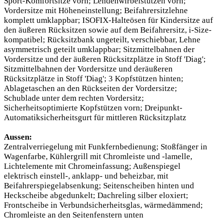
Sport-Komfortsitze vorn; Lendenwirbelstützen vorn;
Vordersitze mit Höheneinstellung; Beifahrersitzlehne
komplett umklappbar; ISOFIX-Halteösen für Kindersitze auf
den äußeren Rücksitzen sowie auf dem Beifahrersitz, i-Size-
kompatibel; Rücksitzbank ungeteilt, verschiebbar, Lehne
asymmetrisch geteilt umklappbar; Sitzmittelbahnen der
Vordersitze und der äußeren Rücksitzplätze in Stoff 'Diag';
Sitzmittelbahnen der Vordersitze und deräußeren
Rücksitzplätze in Stoff 'Diag'; 3 Kopfstützen hinten;
Ablagetaschen an den Rückseiten der Vordersitze;
Schublade unter dem rechten Vordersitz;
Sicherheitsoptimierte Kopfstützen vorn; Dreipunkt-
Automatiksicherheitsgurt für mittleren Rücksitzplatz
Aussen:
Zentralverriegelung mit Funkfernbedienung; Stoßfänger in
Wagenfarbe, Kühlergrill mit Chromleiste und -lamelle,
Lichtelemente mit Chromeinfassung; Außenspiegel
elektrisch einstell-, anklapp- und beheizbar, mit
Beifahrerspiegelabsenkung; Seitenscheiben hinten und
Heckscheibe abgedunkelt; Dachreling silber eloxiert;
Frontscheibe in Verbundsicherheitsglas, wärmedämmend;
Chromleiste an den Seitenfenstern unten