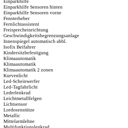
Einparkhilfe
Einparkhilfe Sensoren hinten
Einparkhilfe Sensoren vorne
Fensterheber
Fernlichtassistent
Freisprecheinrichtung
Geschwindigkeitsbegrenzungsanlage
Innenspiegel automatisch abbl.
Isofix Beifahrer
Kindersitzbefestigung
Klimaautomatik
Klimaautomatik
Klimaautomatik 2 zonen
Kurvenlicht
Led-Scheinwerfer
Led-Tagfahrlicht
Lederlenkrad
Leichtmetallfelgen
Lichtsensor
Lordosenstütze
Metallic
Mittelarmlehne
Multifunktionslenkrad