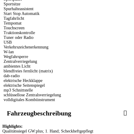
Sportsitze
Spurhalteassistent
Start Stop Automatik
Tagfahrlicht
Tempomat
Touchscreen
Traktionskontrolle
Tuner oder Radio
USB
Verkehrszeichenerkennung
W-lan
Wegfahrsperre
Zentralverriegelung
ambientes Licht
blendfreies fernlicht (matrix)
dab-radio
elektrische Heckklappe
elektrische Seitenspiegel
mp3 Schnittstelle
schlüssellose Zentralsverriegelung
volldigitales Kombiinstrument
Fahrzeugbeschreibung
Highlights:
Qualitätssiegel GW:plus; 1. Hand; Scheckheftgepflegt