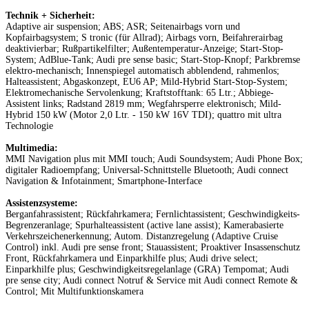
Technik + Sicherheit:
Adaptive air suspension; ABS; ASR; Seitenairbags vorn und
Kopfairbagsystem; S tronic (für Allrad); Airbags vorn, Beifahrerairbag
deaktivierbar; Rußpartikelfilter; Außentemperatur-Anzeige; Start-Stop-
System; AdBlue-Tank; Audi pre sense basic; Start-Stop-Knopf; Parkbremse
elektro-mechanisch; Innenspiegel automatisch abblendend, rahmenlos;
Halteassistent; Abgaskonzept, EU6 AP; Mild-Hybrid Start-Stop-System;
Elektromechanische Servolenkung; Kraftstofftank: 65 Ltr.; Abbiege-
Assistent links; Radstand 2819 mm; Wegfahrsperre elektronisch; Mild-
Hybrid 150 kW (Motor 2,0 Ltr. - 150 kW 16V TDI); quattro mit ultra
Technologie
Multimedia:
MMI Navigation plus mit MMI touch; Audi Soundsystem; Audi Phone Box;
digitaler Radioempfang; Universal-Schnittstelle Bluetooth; Audi connect
Navigation & Infotainment; Smartphone-Interface
Assistenzsysteme:
Berganfahrassistent; Rückfahrkamera; Fernlichtassistent; Geschwindigkeits-
Begrenzeranlage; Spurhalteassistent (active lane assist); Kamerabasierte
Verkehrszeichenerkennung; Autom. Distanzregelung (Adaptive Cruise
Control) inkl. Audi pre sense front; Stauassistent; Proaktiver Insassenschutz
Front, Rückfahrkamera und Einparkhilfe plus; Audi drive select;
Einparkhilfe plus; Geschwindigkeitsregelanlage (GRA) Tempomat; Audi
pre sense city; Audi connect Notruf & Service mit Audi connect Remote &
Control; Mit Multifunktionskamera