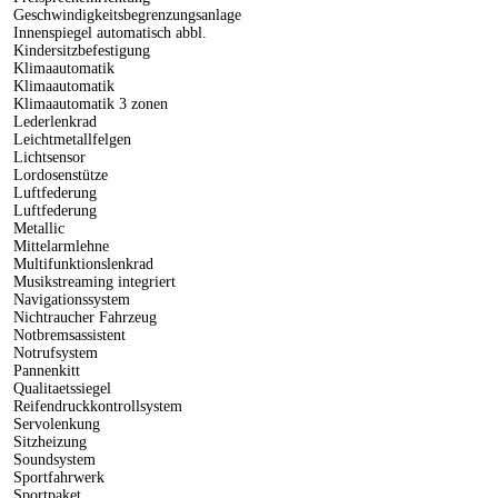
Geschwindigkeitsbegrenzungsanlage
Innenspiegel automatisch abbl.
Kindersitzbefestigung
Klimaautomatik
Klimaautomatik
Klimaautomatik 3 zonen
Lederlenkrad
Leichtmetallfelgen
Lichtsensor
Lordosenstütze
Luftfederung
Luftfederung
Metallic
Mittelarmlehne
Multifunktionslenkrad
Musikstreaming integriert
Navigationssystem
Nichtraucher Fahrzeug
Notbremsassistent
Notrufsystem
Pannenkitt
Qualitaetssiegel
Reifendruckkontrollsystem
Servolenkung
Sitzheizung
Soundsystem
Sportfahrwerk
Sportpaket