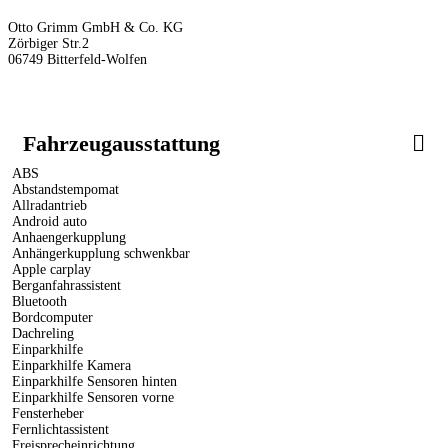
Otto Grimm GmbH & Co. KG
Zörbiger Str.2
06749 Bitterfeld-Wolfen
Fahrzeugausstattung
ABS
Abstandstempomat
Allradantrieb
Android auto
Anhaengerkupplung
Anhängerkupplung schwenkbar
Apple carplay
Berganfahrassistent
Bluetooth
Bordcomputer
Dachreling
Einparkhilfe
Einparkhilfe Kamera
Einparkhilfe Sensoren hinten
Einparkhilfe Sensoren vorne
Fensterheber
Fernlichtassistent
Freisprecheinrichtung