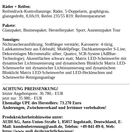
Räder + Reifen:
Reifendruck-Kontrollanzeige; Räder, 5-Doppelarm, graphitgrau,
glanzgedreht, 8,0Jx19, Reifen 235/55 R19; Reifenreparaturset
Pakete:
Glanzpaket; Businesspaket; Herstellerpaket: Sport; Assistenzpaket Tour
Sonstiges:
Nichtraucherausführung; Stoßfänger verstärkt; Karosserie: 4-türig;
Ladekantenschutz aus Edelstahl; Modellpflege; Dachkantenspoiler S-Line;
Dekoreinlagen Micrometallic silber; Quattro; SCR-System (AdBlue-
Technologie); Akzentflächen schwarz matt; Matrix LED-Scheinwerfer mit
dynamischer Lichtinszenierung und dynamischem Blinklicht Matrix LED-
Scheinwerfer mit dynamischer Lichtinszenierung und dynamischem
Blinklicht Matrix LED-Scheinwerfer und LED-Heckleuchten und
Scheinwerfer-Reinigungsanlage
ACHTUNG PREISSENKUNG!
letzter Angebotspreis: 36.780,- EUR
jetzt nur: 35.980,- EUR
Ehemalige UPE des Herstellers: 73.270 Euro
Änderungen, Zwischenverkauf und Irrtümer vorbehalten!
Produktsicherheitshinweise unter:
AUDI AG, Auto-Union-Straße 1, 85057 Ingolstadt, Deutschland, E-
Mail: kundenbetreuung@audi.de, Telefon: +49-841-89-0, Web:
https://www.audi.de/de/rechtliches/gpsr/