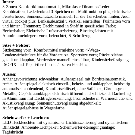
Innen:
3-Zonen-Komfortklimaautomatik; Mikrofaser Dinamica/Leder-
Kombination; Lederlenkrad 3-Speichen mit Multifunktion plus; elektrische
Fensterheber; Sonnenschutzrollo manuell für die Türscheiben hinten; Audi
virtual cockpit plus; Lenksäule,axial u.vertikal einstellbar; Fußmatten vorn
und hinten; Trennnetz; Dachhimmel in Stoff in spezifischer Farbe;
Becherhalter; Elektrische Luftzusatzheizung; Einstiegsleisten mit
Aluminiumeinlegern vorn, beleuchtet, S-Schriftzug
Sitze + Polster:
Sitzheizung vorn; Komfortmittelarmlehne vorn; 4-Wege-
Lendenwirbelstütze für die Vordersitze; Sportsitze vorn; Rücksitzlehne
geteilt umklappbar; Vordersitze manuell einstellbar; Kindersitzbefestigung
ISOFIX und Top Tether für die äußeren Fondsitze
Aussen:
Anhängevorrichtung schwenkbar; Außenspiegel mit Bordsteinautomatik,
rechts; Außenspiegel elektrisch einstell-, beheiz- und anklappbar, beidseitig
automatisch abblendend; Komfortschlüssel, ohne Safelock; Chronosgrau
Metallic; Gepäckraumklappe elektrisch öffnend und schließend; Dachreling
in Aluminium mit Dachträgererkennung; Frontscheibe in Wärmeschutz- und
Akustikverglasung; Sonnenschutzverglasung abgedunkelt;
Außenspiegelgehäuse in Wagenfarbe
Scheinwerfer + Leuchten:
LED-Heckleuchten mit dynamischer Lichtinszenierung und dynamischem
Blinklicht; Ambiente-Lichtpaket; Scheinwerfer-Reinigungsanlage;
Tagfahrlicht