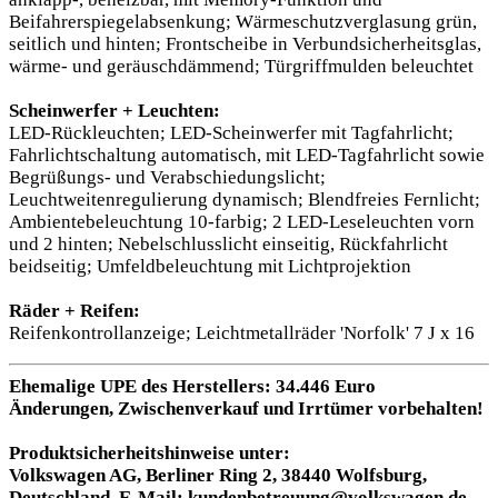
Beifahrerspiegelabsenkung; Wärmeschutzverglasung grün,
seitlich und hinten; Frontscheibe in Verbundsicherheitsglas,
wärme- und geräuschdämmend; Türgriffmulden beleuchtet
Scheinwerfer + Leuchten:
LED-Rückleuchten; LED-Scheinwerfer mit Tagfahrlicht;
Fahrlichtschaltung automatisch, mit LED-Tagfahrlicht sowie
Begrüßungs- und Verabschiedungslicht;
Leuchtweitenregulierung dynamisch; Blendfreies Fernlicht;
Ambientebeleuchtung 10-farbig; 2 LED-Leseleuchten vorn
und 2 hinten; Nebelschlusslicht einseitig, Rückfahrlicht
beidseitig; Umfeldbeleuchtung mit Lichtprojektion
Räder + Reifen:
Reifenkontrollanzeige; Leichtmetallräder 'Norfolk' 7 J x 16
Ehemalige UPE des Herstellers: 34.446 Euro
Änderungen, Zwischenverkauf und Irrtümer vorbehalten!
Produktsicherheitshinweise unter:
Volkswagen AG, Berliner Ring 2, 38440 Wolfsburg,
Deutschland, E-Mail: kundenbetreuung@volkswagen.de,