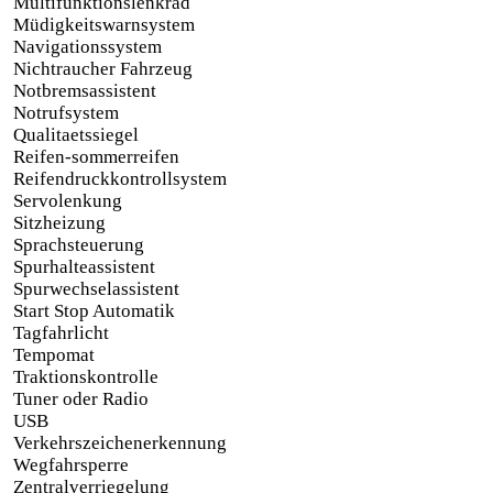
Multifunktionslenkrad
Müdigkeitswarnsystem
Navigationssystem
Nichtraucher Fahrzeug
Notbremsassistent
Notrufsystem
Qualitaetssiegel
Reifen-sommerreifen
Reifendruckkontrollsystem
Servolenkung
Sitzheizung
Sprachsteuerung
Spurhalteassistent
Spurwechselassistent
Start Stop Automatik
Tagfahrlicht
Tempomat
Traktionskontrolle
Tuner oder Radio
USB
Verkehrszeichenerkennung
Wegfahrsperre
Zentralverriegelung