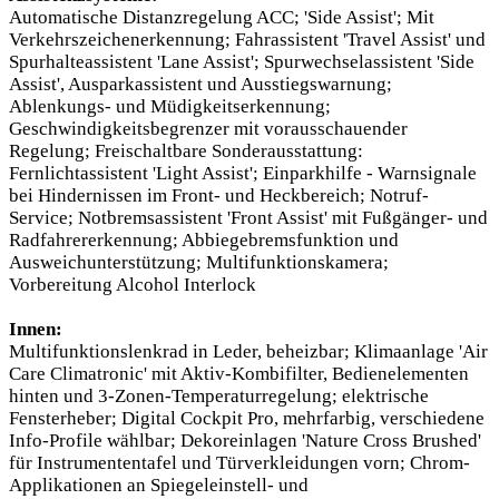
Automatische Distanzregelung ACC; 'Side Assist'; Mit
Verkehrszeichenerkennung; Fahrassistent 'Travel Assist' und
Spurhalteassistent 'Lane Assist'; Spurwechselassistent 'Side
Assist', Ausparkassistent und Ausstiegswarnung;
Ablenkungs- und Müdigkeitserkennung;
Geschwindigkeitsbegrenzer mit vorausschauender
Regelung; Freischaltbare Sonderausstattung:
Fernlichtassistent 'Light Assist'; Einparkhilfe - Warnsignale
bei Hindernissen im Front- und Heckbereich; Notruf-
Service; Notbremsassistent 'Front Assist' mit Fußgänger- und
Radfahrererkennung; Abbiegebremsfunktion und
Ausweichunterstützung; Multifunktionskamera;
Vorbereitung Alcohol Interlock
Innen:
Multifunktionslenkrad in Leder, beheizbar; Klimaanlage 'Air
Care Climatronic' mit Aktiv-Kombifilter, Bedienelementen
hinten und 3-Zonen-Temperaturregelung; elektrische
Fensterheber; Digital Cockpit Pro, mehrfarbig, verschiedene
Info-Profile wählbar; Dekoreinlagen 'Nature Cross Brushed'
für Instrumententafel und Türverkleidungen vorn; Chrom-
Applikationen an Spiegeleinstell- und