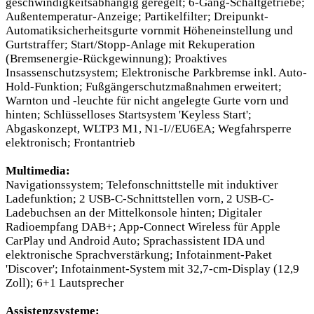
geschwindigkeitsabhängig geregelt; 6-Gang-Schaltgetriebe;
Außentemperatur-Anzeige; Partikelfilter; Dreipunkt-
Automatiksicherheitsgurte vornmit Höheneinstellung und
Gurtstraffer; Start/Stopp-Anlage mit Rekuperation
(Bremsenergie-Rückgewinnung); Proaktives
Insassenschutzsystem; Elektronische Parkbremse inkl. Auto-
Hold-Funktion; Fußgängerschutzmaßnahmen erweitert;
Warnton und -leuchte für nicht angelegte Gurte vorn und
hinten; Schlüsselloses Startsystem 'Keyless Start';
Abgaskonzept, WLTP3 M1, N1-I//EU6EA; Wegfahrsperre
elektronisch; Frontantrieb
Multimedia:
Navigationssystem; Telefonschnittstelle mit induktiver
Ladefunktion; 2 USB-C-Schnittstellen vorn, 2 USB-C-
Ladebuchsen an der Mittelkonsole hinten; Digitaler
Radioempfang DAB+; App-Connect Wireless für Apple
CarPlay und Android Auto; Sprachassistent IDA und
elektronische Sprachverstärkung; Infotainment-Paket
'Discover'; Infotainment-System mit 32,7-cm-Display (12,9
Zoll); 6+1 Lautsprecher
Assistenzsysteme: