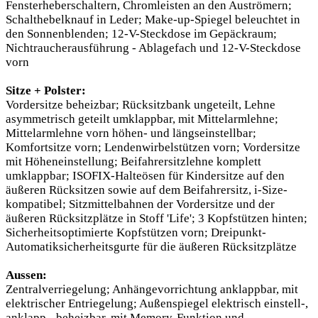
Fensterheberschaltern, Chromleisten an den Auströmern;
Schalthebelknauf in Leder; Make-up-Spiegel beleuchtet in
den Sonnenblenden; 12-V-Steckdose im Gepäckraum;
Nichtraucherausführung - Ablagefach und 12-V-Steckdose
vorn
Sitze + Polster:
Vordersitze beheizbar; Rücksitzbank ungeteilt, Lehne
asymmetrisch geteilt umklappbar, mit Mittelarmlehne;
Mittelarmlehne vorn höhen- und längseinstellbar;
Komfortsitze vorn; Lendenwirbelstützen vorn; Vordersitze
mit Höheneinstellung; Beifahrersitzlehne komplett
umklappbar; ISOFIX-Halteösen für Kindersitze auf den
äußeren Rücksitzen sowie auf dem Beifahrersitz, i-Size-
kompatibel; Sitzmittelbahnen der Vordersitze und der
äußeren Rücksitzplätze in Stoff 'Life'; 3 Kopfstützen hinten;
Sicherheitsoptimierte Kopfstützen vorn; Dreipunkt-
Automatiksicherheitsgurte für die äußeren Rücksitzplätze
Aussen:
Zentralverriegelung; Anhängevorrichtung anklappbar, mit
elektrischer Entriegelung; Außenspiegel elektrisch einstell-,
anklapp-, beheizbar, mit Memory-Funktion und