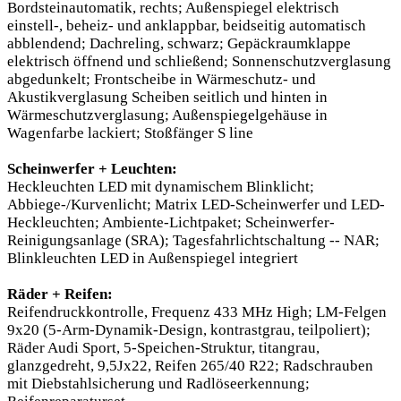
Bordsteinautomatik, rechts; Außenspiegel elektrisch
einstell-, beheiz- und anklappbar, beidseitig automatisch
abblendend; Dachreling, schwarz; Gepäckraumklappe
elektrisch öffnend und schließend; Sonnenschutzverglasung
abgedunkelt; Frontscheibe in Wärmeschutz- und
Akustikverglasung Scheiben seitlich und hinten in
Wärmeschutzverglasung; Außenspiegelgehäuse in
Wagenfarbe lackiert; Stoßfänger S line
Scheinwerfer + Leuchten:
Heckleuchten LED mit dynamischem Blinklicht;
Abbiege-/Kurvenlicht; Matrix LED-Scheinwerfer und LED-
Heckleuchten; Ambiente-Lichtpaket; Scheinwerfer-
Reinigungsanlage (SRA); Tagesfahrlichtschaltung -- NAR;
Blinkleuchten LED in Außenspiegel integriert
Räder + Reifen:
Reifendruckkontrolle, Frequenz 433 MHz High; LM-Felgen
9x20 (5-Arm-Dynamik-Design, kontrastgrau, teilpoliert);
Räder Audi Sport, 5-Speichen-Struktur, titangrau,
glanzgedreht, 9,5Jx22, Reifen 265/40 R22; Radschrauben
mit Diebstahlsicherung und Radlöseerkennung;