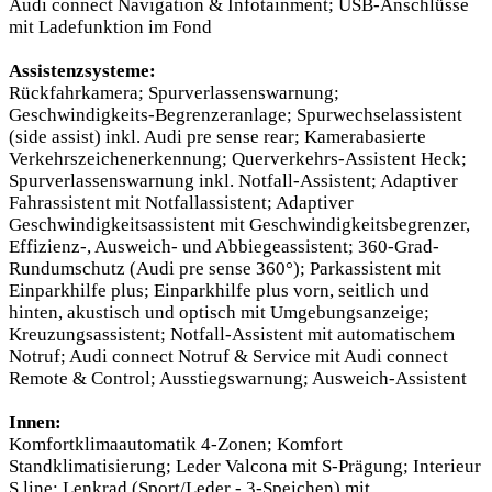
Audi connect Navigation & Infotainment; USB-Anschlüsse
mit Ladefunktion im Fond
Assistenzsysteme:
Rückfahrkamera; Spurverlassenswarnung;
Geschwindigkeits-Begrenzeranlage; Spurwechselassistent
(side assist) inkl. Audi pre sense rear; Kamerabasierte
Verkehrszeichenerkennung; Querverkehrs-Assistent Heck;
Spurverlassenswarnung inkl. Notfall-Assistent; Adaptiver
Fahrassistent mit Notfallassistent; Adaptiver
Geschwindigkeitsassistent mit Geschwindigkeitsbegrenzer,
Effizienz-, Ausweich- und Abbiegeassistent; 360-Grad-
Rundumschutz (Audi pre sense 360°); Parkassistent mit
Einparkhilfe plus; Einparkhilfe plus vorn, seitlich und
hinten, akustisch und optisch mit Umgebungsanzeige;
Kreuzungsassistent; Notfall-Assistent mit automatischem
Notruf; Audi connect Notruf & Service mit Audi connect
Remote & Control; Ausstiegswarnung; Ausweich-Assistent
Innen:
Komfortklimaautomatik 4-Zonen; Komfort
Standklimatisierung; Leder Valcona mit S-Prägung; Interieur
S line; Lenkrad (Sport/Leder - 3-Speichen) mit