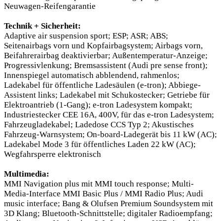
Neuwagen-Reifengarantie
Technik + Sicherheit:
Adaptive air suspension sport; ESP; ASR; ABS;
Seitenairbags vorn und Kopfairbagsystem; Airbags vorn,
Beifahrerairbag deaktivierbar; Außentemperatur-Anzeige;
Progressivlenkung; Bremsassistent (Audi pre sense front);
Innenspiegel automatisch abblendend, rahmenlos;
Ladekabel für öffentliche Ladesäulen (e-tron); Abbiege-
Assistent links; Ladekabel mit Schukostecker; Getriebe für
Elektroantrieb (1-Gang); e-tron Ladesystem kompakt;
Industriestecker CEE 16A, 400V, für das e-tron Ladesystem;
Fahrzeugladekabel; Ladedose CCS Typ 2; Akustisches
Fahrzeug-Warnsystem; On-board-Ladegerät bis 11 kW (AC);
Ladekabel Mode 3 für öffentliches Laden 22 kW (AC);
Wegfahrsperre elektronisch
Multimedia:
MMI Navigation plus mit MMI touch response; Multi-
Media-Interface MMI Basic Plus / MMI Radio Plus; Audi
music interface; Bang & Olufsen Premium Soundsystem mit
3D Klang; Bluetooth-Schnittstelle; digitaler Radioempfang;