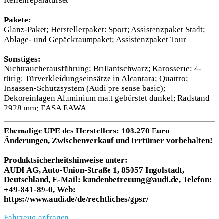
Reifenreparaturset
Pakete:
Glanz-Paket; Herstellerpaket: Sport; Assistenzpaket Stadt;
Ablage- und Gepäckraumpaket; Assistenzpaket Tour
Sonstiges:
Nichtraucherausführung; Brillantschwarz; Karosserie: 4-
türig; Türverkleidungseinsätze in Alcantara; Quattro;
Insassen-Schutzsystem (Audi pre sense basic);
Dekoreinlagen Aluminium matt gebürstet dunkel; Radstand
2928 mm; EASA EAWA
Ehemalige UPE des Herstellers: 108.270 Euro
Änderungen, Zwischenverkauf und Irrtümer vorbehalten!
Produktsicherheitshinweise unter:
AUDI AG, Auto-Union-Straße 1, 85057 Ingolstadt,
Deutschland, E-Mail: kundenbetreuung@audi.de, Telefon:
+49-841-89-0, Web:
https://www.audi.de/de/rechtliches/gpsr/
Fahrzeug anfragen